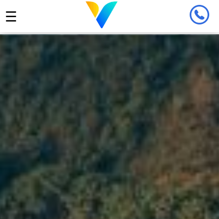
☰
TRANG CHỦ
ĐẶT CHỖ CỦA TÔI
GIỚI THIỆU
TIN TỨC
LIÊN HỆ
ĐĂNG NHẬP ĐẠI LÝ