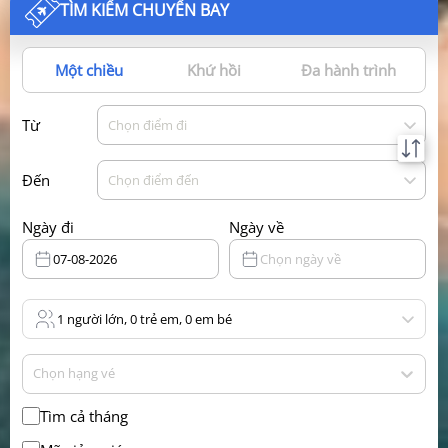
TÌM KIẾM CHUYẾN BAY
Một chiều
Khứ hồi
Đa hành trình
Từ
Chọn điểm đi
Đến
Chọn điểm đến
Ngày đi
Ngày về
07-08-2026
Chọn ngày về
1 người lớn, 0 trẻ em, 0 em bé
Chọn hạng vé
Tìm cả tháng